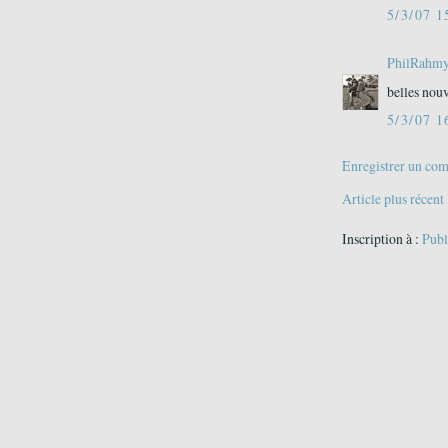
5/3/07 1
PhilRahm
belles nouv
5/3/07 1
Enregistrer un co
Article plus récent
Inscription à :
Publ