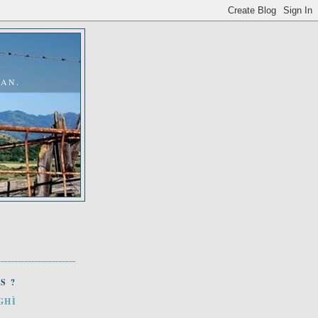
MAN.
S ?
GHÌ