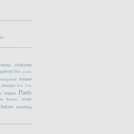
lle
citations
cinéma
gistreur
Etna
granita
italiano
mmigration
musique
New York
Paris
es
origine
on
retour
Renens
Suisse
transblog
S