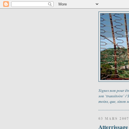
L
Signes non pour êtr
son ‘transitoire’ /
moins, que, sinon s
03 MARS 200
Atterrissage