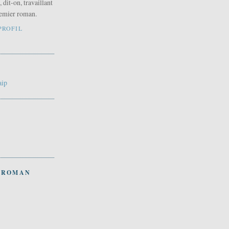
 dit-on, travaillant
premier roman.
PROFIL
aip
 ROMAN