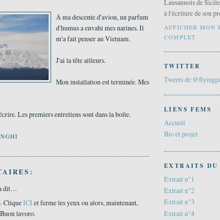
Lausannois de Sicile,
à l'écriture de son 
À ma descente d'avion, un parfum
AFFICHER MON 
d'humus a envahi mes narines. Il
COMPLET
m'a fait penser au Vietnam.
J'ai la tête ailleurs.
TWITTER
Tweets de @flyingp
Mon installation est terminée. Mes
LIENS FEMS
crire. Les premiers entretiens sont dans la boîte.
Accueil
Bio et projet
ANGHÌ
EXTRAITS DU
AIRES:
Extrait n°1
a dit…
Extrait n°2
Extrait n°3
. Clique
ICI
et ferme les yeux ou alors, maintenant,
Extrait n°4
 Buon lavoro.