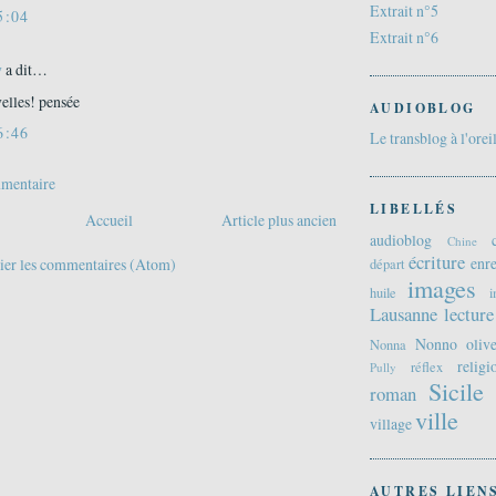
Extrait n°5
5:04
Extrait n°6
y
a dit…
elles! pensée
AUDIOBLOG
6:46
Le transblog à l'orei
mmentaire
LIBELLÉS
Accueil
Article plus ancien
audioblog
Chine
écriture
enre
ier les commentaires (Atom)
départ
images
huile
i
Lausanne
lecture
Nonno
oliv
Nonna
religi
réflex
Pully
Sicile
roman
ville
village
AUTRES LIEN