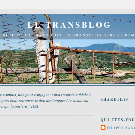
LE TRANSBLOG
E BLOG DE LA TRANSITION. EN TRANSITION VERS LE RO
e complet, non pour conjuguer / mais pour être fidèle à
SHARETHIS
 Signes pour retrouver le don des langues / la sienne au
oi, qui la parlera ? H.M.
QUI ÊTES-VOU
7
FILIPPO ZAN