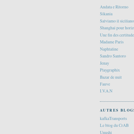
Andata e Ritorno
Sikania
Salviamo il siciliano
Shanghai pour hori
Une fin des certitude
Madame Paris
Naphtaline
Sandro Santoro
Jenay
Playgraphix
Bazar de nuit
Fauve
I.V.A.N
AUTRES BLOG
kafkaTransports
Le blog du CrAB
Unushi