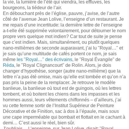
la vie, la lumière de l’été qui viendra, les effluves, les
bourgeons, la tiédeur de l’air.
En débouchant près de l’église, pauvre, j’avise, de l’autre
côté de l’avenue Jean Lolive, l’enseigne d’un restaurant. Je
me repais d’une incertitude: la dernière lettre de l’enseigne
a-t-elle été supprimée volontairement, pour détourner le nom
propre vers quelque mot indien? Car tout de suite je pense
que c’est indien. Mais, simultanément, ou plutôt quelques
nano-millièmes de seconde auparavant, j’ai lu "Royal…" et
je sais qu’une multitude de cafés portent ce nom, je sais
même
les "Royal…" des écrivains
, le "Royal Évangile" de
Réda
, le "Royal Clignancourt" de Rolin. Alors, je dois
changer d’hypothèse, songer (autre nano-millième) que la
lettre n’a pas été omise, mais qu’elle est tombée et qu’on n’a
pas pris la peine de la remplacer. Je retrouve le modèle
banlieue, la banlieue où tout est de guingois, où les lettres
tombent, et où boitent les chiens dans les impasses et les
hommes aussi, leurs vêtements chiffonnés – d’ailleurs, j’ai
vu cette femme sortir de l’Institut Supérieur de Peinture
Décorative et de Finition, sac à dos à l’épaule, mais
sous
une cape imperméable qui bombait et flottait en le cachant à
demi… C’est aussi le réel, bien sûr.
J’oubliais… L’enseigne, sur Jean Lolive, disait: "Royal