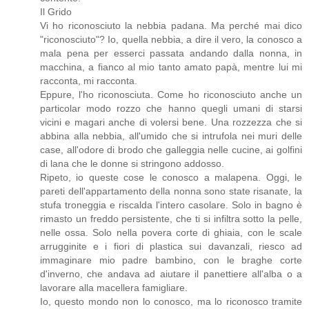
Il Grido
Vi ho riconosciuto la nebbia padana. Ma perché mai dico
"riconosciuto"? Io, quella nebbia, a dire il vero, la conosco a
mala pena per esserci passata andando dalla nonna, in
macchina, a fianco al mio tanto amato papà, mentre lui mi
racconta, mi racconta.
Eppure, l'ho riconosciuta. Come ho riconosciuto anche un
particolar modo rozzo che hanno quegli umani di starsi
vicini e magari anche di volersi bene. Una rozzezza che si
abbina alla nebbia, all'umido che si intrufola nei muri delle
case, all'odore di brodo che galleggia nelle cucine, ai golfini
di lana che le donne si stringono addosso.
Ripeto, io queste cose le conosco a malapena. Oggi, le
pareti dell'appartamento della nonna sono state risanate, la
stufa troneggia e riscalda l'intero casolare. Solo in bagno è
rimasto un freddo persistente, che ti si infiltra sotto la pelle,
nelle ossa. Solo nella povera corte di ghiaia, con le scale
arrugginite e i fiori di plastica sui davanzali, riesco ad
immaginare mio padre bambino, con le braghe corte
d'inverno, che andava ad aiutare il panettiere all'alba o a
lavorare alla macellera famigliare.
Io, questo mondo non lo conosco, ma lo riconosco tramite