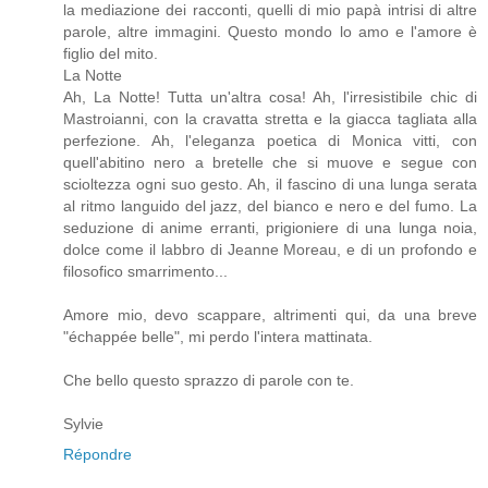
la mediazione dei racconti, quelli di mio papà intrisi di altre
parole, altre immagini. Questo mondo lo amo e l'amore è
figlio del mito.
La Notte
Ah, La Notte! Tutta un'altra cosa! Ah, l'irresistibile chic di
Mastroianni, con la cravatta stretta e la giacca tagliata alla
perfezione. Ah, l'eleganza poetica di Monica vitti, con
quell'abitino nero a bretelle che si muove e segue con
scioltezza ogni suo gesto. Ah, il fascino di una lunga serata
al ritmo languido del jazz, del bianco e nero e del fumo. La
seduzione di anime erranti, prigioniere di una lunga noia,
dolce come il labbro di Jeanne Moreau, e di un profondo e
filosofico smarrimento...
Amore mio, devo scappare, altrimenti qui, da una breve
"échappée belle", mi perdo l'intera mattinata.
Che bello questo sprazzo di parole con te.
Sylvie
Répondre