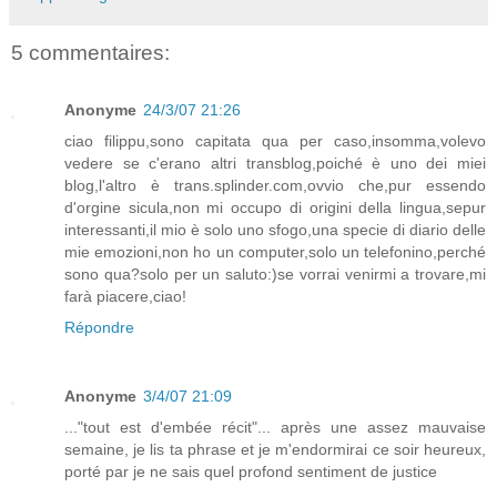
5 commentaires:
Anonyme
24/3/07 21:26
ciao filippu,sono capitata qua per caso,insomma,volevo
vedere se c'erano altri transblog,poiché è uno dei miei
blog,l'altro è trans.splinder.com,ovvio che,pur essendo
d'orgine sicula,non mi occupo di origini della lingua,sepur
interessanti,il mio è solo uno sfogo,una specie di diario delle
mie emozioni,non ho un computer,solo un telefonino,perché
sono qua?solo per un saluto:)se vorrai venirmi a trovare,mi
farà piacere,ciao!
Répondre
Anonyme
3/4/07 21:09
..."tout est d'embée récit"... après une assez mauvaise
semaine, je lis ta phrase et je m'endormirai ce soir heureux,
porté par je ne sais quel profond sentiment de justice