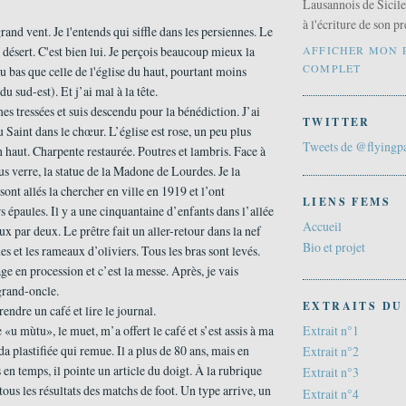
Lausannois de Sicile,
à l'écriture de son 
and vent. Je l'entends qui siffle dans les persiennes. Le
AFFICHER MON 
u désert. C'est bien lui. Je perçois beaucoup mieux la
COMPLET
du bas que celle de l'église du haut, pourtant moins
du sud-est). Et j’ai mal à la tête.
mes tressées et suis descendu pour la bénédiction. J’ai
TWITTER
u Saint dans le chœur. L’église est rose, un peu plus
Tweets de @flyingp
en haut. Charpente restaurée. Poutres et lambris. Face à
ous verre, la statue de la Madone de Lourdes. Je la
 sont allés la chercher en ville en 1919 et l’ont
LIENS FEMS
s épaules. Il y a une cinquantaine d’enfants dans l’allée
Accueil
ux par deux. Le prêtre fait un aller-retour dans la nef
Bio et projet
es et les rameaux d’oliviers. Tous les bras sont levés.
ge en procession et c’est la messe. Après, je vais
rand-oncle.
EXTRAITS DU
prendre un café et lire le journal.
Extrait n°1
«u mùtu», le muet, m’a offert le café et s’est assis à ma
da plastifiée qui remue. Il a plus de 80 ans, mais en
Extrait n°2
 en temps, il pointe un article du doigt. À la rubrique
Extrait n°3
tous les résultats des matchs de foot. Un type arrive, un
Extrait n°4