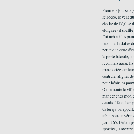
Premiers jours de gr
scirocco, le vent d
cloche de l’église 
éloignée (il souffle 
J’ai acheté des pal
reconnu la statue d
petite que celle d'
la porte latérale, s
reconnais aussi. Ils
transportée sur leur
centrale, alignés de
pour bénir les palm
On remonte le villa
manger chez mon g
Je suis allé au bar 
Celui qu’on appelle 
table, sous la véran
paraît 65. De temps
sportive, il montre 