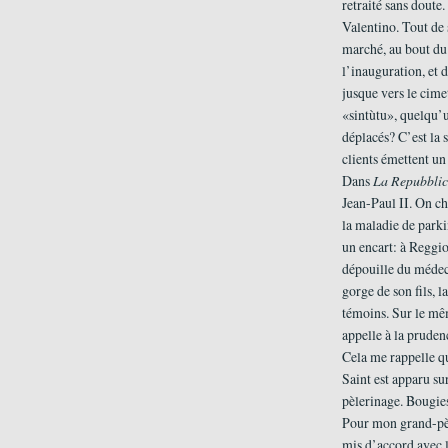
retraité sans doute
Valentino. Tout de 
marché, au bout du 
l’inauguration, et 
jusque vers le cime
«sintùtu», quelqu’u
déplacés? C’est la s
clients émettent un 
Dans
La Repubbli
Jean-Paul II. On ch
la maladie de parki
un encart: à Reggio
dépouille du médeci
gorge de son fils, 
témoins. Sur le mêm
appelle à la pruden
Cela me rappelle qu
Saint est apparu sur
pèlerinage. Bougies,
Pour mon grand-père
mis d’accord avec l