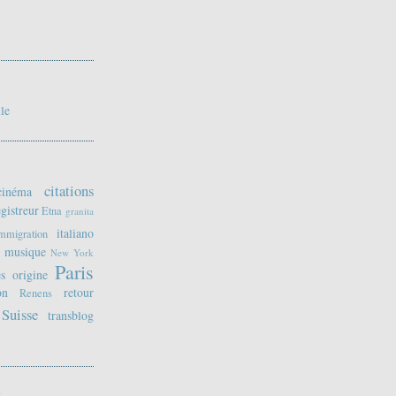
lle
citations
cinéma
gistreur
Etna
granita
italiano
mmigration
musique
New York
Paris
es
origine
on
retour
Renens
Suisse
transblog
S