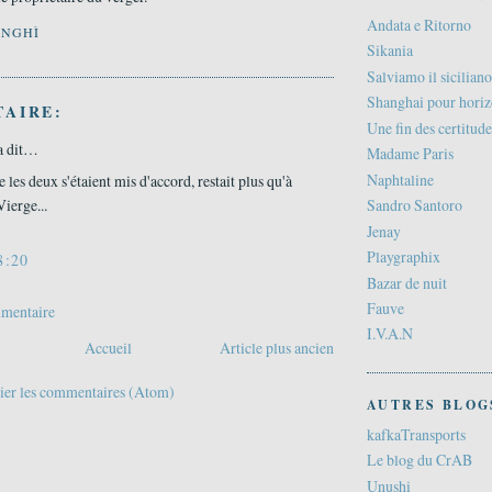
Andata e Ritorno
ANGHÌ
Sikania
Salviamo il siciliano
Shanghai pour hori
AIRE:
Une fin des certitude
a dit…
Madame Paris
Naphtaline
e les deux s'étaient mis d'accord, restait plus qu'à
Vierge...
Sandro Santoro
Jenay
Playgraphix
8:20
Bazar de nuit
Fauve
mmentaire
I.V.A.N
Accueil
Article plus ancien
ier les commentaires (Atom)
AUTRES BLOG
kafkaTransports
Le blog du CrAB
Unushi