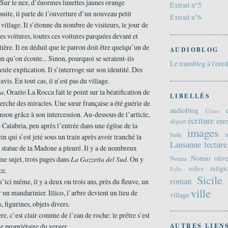
. Sur le nez, d’énormes lunettes jaunes orange
Extrait n°5
suite, il parle de l’ouverture d’un nouveau petit
Extrait n°6
village. Il s’étonne du nombre de visiteurs, le jour de
des voitures, toutes ces voitures parquées devant et
tière. Il en déduit que le patron doit être quelqu’un de
AUDIOBLOG
n qu’on écoute... Sinon, pourquoi se seraient-ils
Le transblog à l'orei
eule explication. Il s’interroge sur son identité. Des
avis. En tout cas, il n’est pas du village.
ca
, Orazio La Rocca fait le point sur la béatification de
LIBELLÉS
erche des miracles. Une sœur française a été guérie de
audioblog
Chine
nson grâce à son intercession. Au-dessous de l’article,
écriture
enre
départ
 Calabria, peu après l’entrée dans une église de la
images
huile
i
n qui s’est jeté sous un train après avoir tranché la
Lausanne
lecture
la statue de la Madone a pleuré. Il y a de nombreux
Nonno
oliv
e sujet, trois pages dans
La Gazzetta del Sud
. On y
Nonna
religi
réflex
Pully
ce.
Sicile
roman
’ici même, il y a deux ou trois ans, près du fleuve, un
ville
 un mandarinier. Illico, l’arbre devient un lieu de
village
 figurines, objets divers.
, c’est clair comme de l’eau de roche: le prêtre s’est
e propriétaire du verger.
AUTRES LIEN