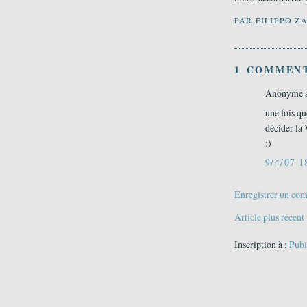
PAR
FILIPPO Z
1 COMMENT
Anonyme 
une fois qu
décider la 
:)
9/4/07 1
Enregistrer un co
Article plus récent
Inscription à :
Publ