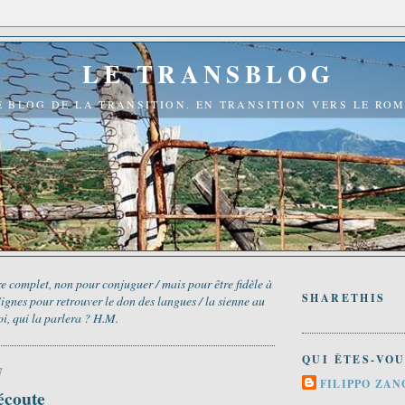
LE TRANSBLOG
E BLOG DE LA TRANSITION. EN TRANSITION VERS LE RO
e complet, non pour conjuguer / mais pour être fidèle à
SHARETHIS
 Signes pour retrouver le don des langues / la sienne au
oi, qui la parlera ? H.M.
QUI ÊTES-VOU
7
FILIPPO ZAN
écoute