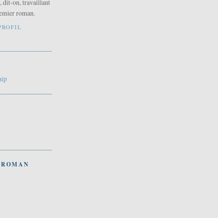
 dit-on, travaillant
premier roman.
PROFIL
aip
 ROMAN