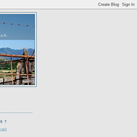
MAN.
S ?
GHÌ