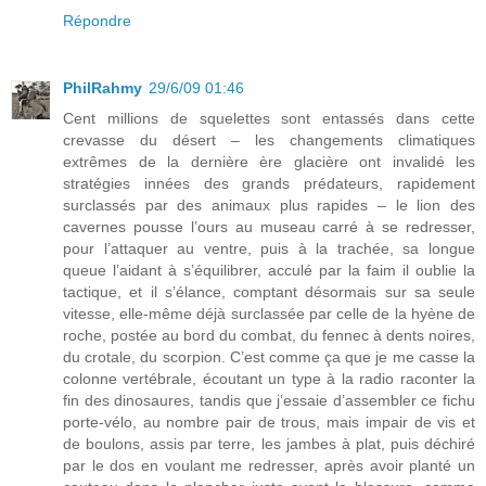
Répondre
PhilRahmy
29/6/09 01:46
Cent millions de squelettes sont entassés dans cette
crevasse du désert – les changements climatiques
extrêmes de la dernière ère glacière ont invalidé les
stratégies innées des grands prédateurs, rapidement
surclassés par des animaux plus rapides – le lion des
cavernes pousse l’ours au museau carré à se redresser,
pour l’attaquer au ventre, puis à la trachée, sa longue
queue l’aidant à s’équilibrer, acculé par la faim il oublie la
tactique, et il s’élance, comptant désormais sur sa seule
vitesse, elle-même déjà surclassée par celle de la hyène de
roche, postée au bord du combat, du fennec à dents noires,
du crotale, du scorpion. C’est comme ça que je me casse la
colonne vertébrale, écoutant un type à la radio raconter la
fin des dinosaures, tandis que j’essaie d’assembler ce fichu
porte-vélo, au nombre pair de trous, mais impair de vis et
de boulons, assis par terre, les jambes à plat, puis déchiré
par le dos en voulant me redresser, après avoir planté un