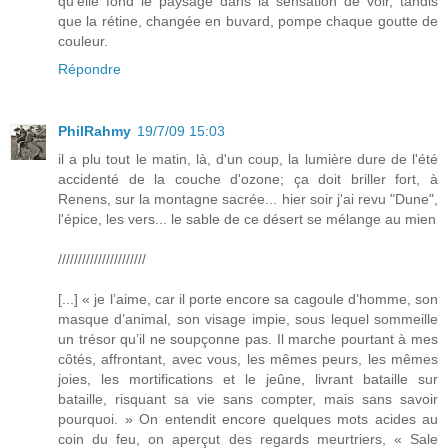
qu’elle fond le paysage dans la sensation de voir, tandis
que la rétine, changée en buvard, pompe chaque goutte de
couleur.
Répondre
PhilRahmy
19/7/09 15:03
il a plu tout le matin, là, d'un coup, la lumière dure de l'été
accidenté de la couche d'ozone; ça doit briller fort, à
Renens, sur la montagne sacrée... hier soir j'ai revu "Dune",
l'épice, les vers... le sable de ce désert se mélange au mien
//////////////////////
[...] « je l’aime, car il porte encore sa cagoule d’homme, son
masque d’animal, son visage impie, sous lequel sommeille
un trésor qu’il ne soupçonne pas. Il marche pourtant à mes
côtés, affrontant, avec vous, les mêmes peurs, les mêmes
joies, les mortifications et le jeûne, livrant bataille sur
bataille, risquant sa vie sans compter, mais sans savoir
pourquoi. » On entendit encore quelques mots acides au
coin du feu, on aperçut des regards meurtriers, « Sale