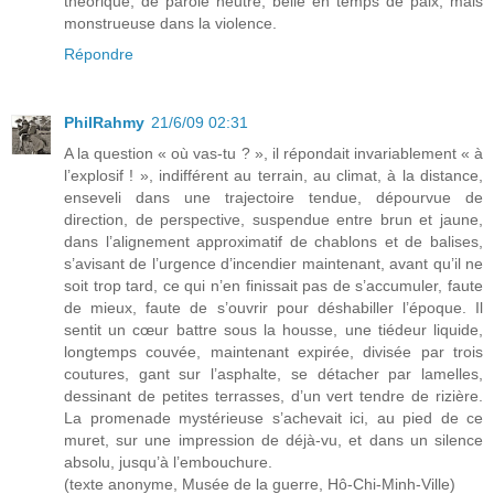
théorique, de parole neutre, belle en temps de paix, mais
monstrueuse dans la violence.
Répondre
PhilRahmy
21/6/09 02:31
A la question « où vas-tu ? », il répondait invariablement « à
l’explosif ! », indifférent au terrain, au climat, à la distance,
enseveli dans une trajectoire tendue, dépourvue de
direction, de perspective, suspendue entre brun et jaune,
dans l’alignement approximatif de chablons et de balises,
s’avisant de l’urgence d’incendier maintenant, avant qu’il ne
soit trop tard, ce qui n’en finissait pas de s’accumuler, faute
de mieux, faute de s’ouvrir pour déshabiller l’époque. Il
sentit un cœur battre sous la housse, une tiédeur liquide,
longtemps couvée, maintenant expirée, divisée par trois
coutures, gant sur l’asphalte, se détacher par lamelles,
dessinant de petites terrasses, d’un vert tendre de rizière.
La promenade mystérieuse s’achevait ici, au pied de ce
muret, sur une impression de déjà-vu, et dans un silence
absolu, jusqu’à l’embouchure.
(texte anonyme, Musée de la guerre, Hô-Chi-Minh-Ville)