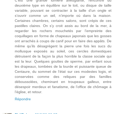
C’est une grande lumière aveuglante, rencontre du
deuxième type en équilibre sur le toit, ou disque de taille
variable, pouvant se contracter à la taille d’un ongle et
s’ouvrir comme un œil, n’importe où dans la maison.
Certaines chambres, certains salons, sont crépis de ces
pastilles claires. On s’y croit assis au bord de la mer, à
regarder les rochers mouchetés par l’empreinte des
coquillages en forme de chapeaux japonais que les gosses
ont arrachés à coups de canif pour en faire des appâts. De
même qu’ils désagrègent la pierre une fois les sucs du
mollusque exposés au soleil, ces cercles domestiques
détruisent de la façon la plus horrible la classe sociale qui
est la leur. Quelques gouttes de sperme, par enfant sous
les drapeaux, tombées de la lourde et puissante queue de
Centaure, du sommet de l’état sur ces modestes logis, et
conservées comme des reliques par des familles
déboussolées, cheminant en troupeaux galleux, entre
désespoir merdeux et fanatisme, de l’office de chômage à
l’église, et retour.
Répondre