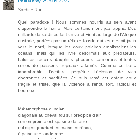
PhilRahmy
29/8/09 22:27
Sardine Run
Quel paradoxe ! Nous sommes nourris au sein avant
d’apprendre la haine. Mais certains n’ont pas appris. Des
milliards de sardines font un va-et-vient au large de l’Afrique
australe, portées par un réflexe fossile qui les menait jadis
vers le nord, lorsque les eaux polaires emplissaient les
océans, mais qui les livre désormais aux prédateurs,
baleines, requins, dauphins, phoques, cormorans et toutes
sortes de poissons tropicaux affamés. Comme ce banc
innombrable, l’écriture perpétue l’éclosion de vies
aberrantes et sacrifiées. Je suis resté cet enfant doux
fragile et triste, que la violence a rendu fort, radical et
heureux.
Métamorphose d’Indien,
diagonale au cheval fou sur précipice d’air,
son empreinte est spasme de terre,
nul signe pourtant, ni mains, ni rênes,
à peine une lande rase,