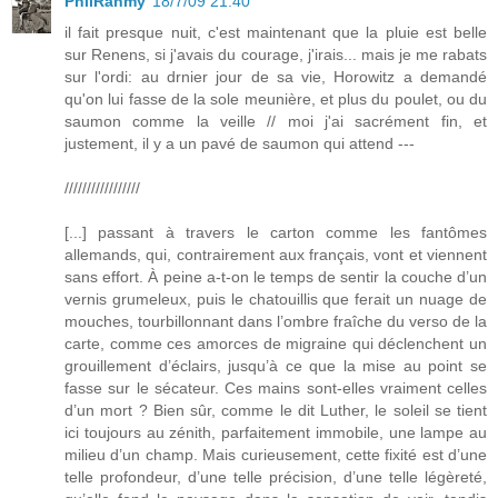
PhilRahmy
18/7/09 21:40
il fait presque nuit, c'est maintenant que la pluie est belle
sur Renens, si j'avais du courage, j'irais... mais je me rabats
sur l'ordi: au drnier jour de sa vie, Horowitz a demandé
qu'on lui fasse de la sole meunière, et plus du poulet, ou du
saumon comme la veille // moi j'ai sacrément fin, et
justement, il y a un pavé de saumon qui attend ---
/////////////////
[...] passant à travers le carton comme les fantômes
allemands, qui, contrairement aux français, vont et viennent
sans effort. À peine a-t-on le temps de sentir la couche d’un
vernis grumeleux, puis le chatouillis que ferait un nuage de
mouches, tourbillonnant dans l’ombre fraîche du verso de la
carte, comme ces amorces de migraine qui déclenchent un
grouillement d’éclairs, jusqu’à ce que la mise au point se
fasse sur le sécateur. Ces mains sont-elles vraiment celles
d’un mort ? Bien sûr, comme le dit Luther, le soleil se tient
ici toujours au zénith, parfaitement immobile, une lampe au
milieu d’un champ. Mais curieusement, cette fixité est d’une
telle profondeur, d’une telle précision, d’une telle légèreté,