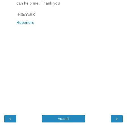
can help me. Thank you
rH3uYcBX
Répondre
‹
›
Accueil