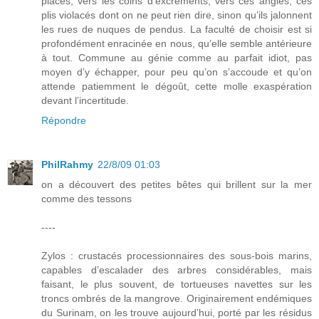
places, vers les coins d’excréments, vers ces angles, ces
plis violacés dont on ne peut rien dire, sinon qu’ils jalonnent
les rues de nuques de pendus. La faculté de choisir est si
profondément enracinée en nous, qu’elle semble antérieure
à tout. Commune au génie comme au parfait idiot, pas
moyen d’y échapper, pour peu qu’on s’accoude et qu’on
attende patiemment le dégoût, cette molle exaspération
devant l’incertitude.
Répondre
PhilRahmy
22/8/09 01:03
on a découvert des petites bêtes qui brillent sur la mer
comme des tessons
----
Zylos : crustacés processionnaires des sous-bois marins,
capables d’escalader des arbres considérables, mais
faisant, le plus souvent, de tortueuses navettes sur les
troncs ombrés de la mangrove. Originairement endémiques
du Surinam, on les trouve aujourd’hui, porté par les résidus