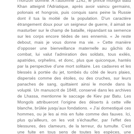
l’horizon domine. A l’automne 1242, le prince mongol Batu
Khan atteignit l’Adriatique, après avoir vaincu germains,
polonais et hongrois, puis conquis sans peine la Russie
dont il tua la moitié de la population. D’un caractère
étrangement doux pour un seigneur de guerre, il aimait se
masturber sur le champ de bataille, répandant sa semence
sur les corps encore tièdes de ses ennemis. « Je reste
debout, mais je vous donne ma vie. » Cette manière
d’opposer une bienveillance maternelle au gâchis du
combat, lui valut l’admiration des soldats, tous exilés,
apatrides, orphelins, et donc, plus que quiconque, hantés
par la perspective d’une mort solitaire. Les cadavres et les
blessés à portée du jet, tombés du côté de leurs plaies,
dispersés comme des étoiles, ou des cruches, sur leurs
panaches de sang, quittaient ainsi le monde dans la
volupté. Un manuscrit de 1848, conservé dans les archives
de Lhassa, mentionne le saccage de Kiev par Batu. Les
Mongols attribueront l’origine des déserts à cette ville
blanche, brûlée jusqu’aux fondations. « J’ai domestiqué ces
hommes, ou je les ai mis en fuite comme des fauves. Ici,
plus qu’ailleurs, on les voit s’échauffer, par l’effet des
blessures, des clameurs, de la terreur, du tumulte. C’est
une fuite en tous sens de toutes les espèces, une