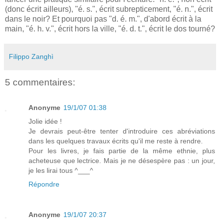
(donc écrit ailleurs), "é. s.", écrit subrepticement, "é. n.", écrit
dans le noir? Et pourquoi pas "d. é. m.", d'abord écrit à la
main, "é. h. v.", écrit hors la ville, "é. d. t.", écrit le dos tourné?
Filippo Zanghì
5 commentaires:
Anonyme
19/1/07 01:38
Jolie idée !
Je devrais peut-être tenter d'introduire ces abréviations
dans les quelques travaux écrits qu'il me reste à rendre.
Pour les livres, je fais partie de la même ethnie, plus
acheteuse que lectrice. Mais je ne désespère pas : un jour,
je les lirai tous ^___^
Répondre
Anonyme
19/1/07 20:37