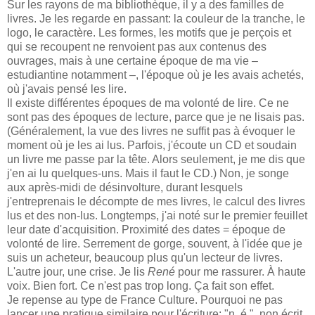
Sur les rayons de ma bibliothèque, il y a des familles de
livres. Je les regarde en passant: la couleur de la tranche, le
logo, le caractère. Les formes, les motifs que je perçois et
qui se recoupent ne renvoient pas aux contenus des
ouvrages, mais à une certaine époque de ma vie –
estudiantine notamment –, l'époque où je les avais achetés,
où j'avais pensé les lire.
Il existe différentes époques de ma volonté de lire. Ce ne
sont pas des époques de lecture, parce que je ne lisais pas.
(Généralement, la vue des livres ne suffit pas à évoquer le
moment où je les ai lus. Parfois, j'écoute un CD et soudain
un livre me passe par la tête. Alors seulement, je me dis que
j'en ai lu quelques-uns. Mais il faut le CD.) Non, je songe
aux après-midi de désinvolture, durant lesquels
j'entreprenais le décompte de mes livres, le calcul des livres
lus et des non-lus. Longtemps, j'ai noté sur le premier feuillet
leur date d'acquisition. Proximité des dates = époque de
volonté de lire. Serrement de gorge, souvent, à l'idée que je
suis un acheteur, beaucoup plus qu'un lecteur de livres.
L'autre jour, une crise. Je lis
René
pour me rassurer. À haute
voix. Bien fort. Ce n'est pas trop long. Ça fait son effet.
Je repense au type de France Culture. Pourquoi ne pas
lancer une pratique similaire pour l'écriture: "n. é.", non écrit