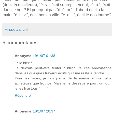
(donc écrit ailleurs), "é. s.", écrit subrepticement, "é. n.", écrit
dans le noir? Et pourquoi pas "d. é. m.", d'abord écrit à la
main, "é. h. v.", écrit hors la ville, "é. d. t.", écrit le dos tourné?
Filippo Zanghì
5 commentaires:
Anonyme
19/1/07 01:38
Jolie idée !
Je devrais peut-être tenter d'introduire ces abréviations
dans les quelques travaux écrits qu'il me reste à rendre.
Pour les livres, je fais partie de la même ethnie, plus
acheteuse que lectrice. Mais je ne désespère pas : un jour,
je les lirai tous ^___^
Répondre
Anonyme
19/1/07 20:37