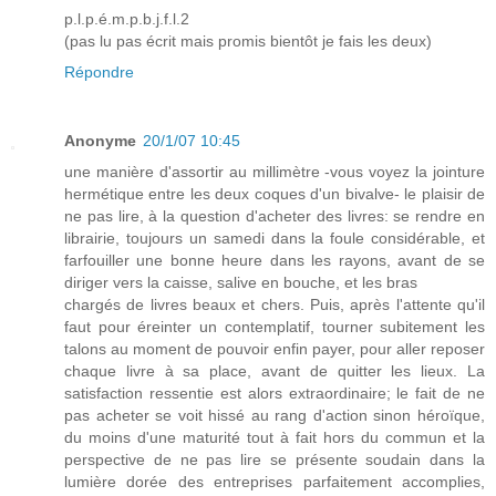
p.l.p.é.m.p.b.j.f.l.2
(pas lu pas écrit mais promis bientôt je fais les deux)
Répondre
Anonyme
20/1/07 10:45
une manière d'assortir au millimètre -vous voyez la jointure
hermétique entre les deux coques d'un bivalve- le plaisir de
ne pas lire, à la question d'acheter des livres: se rendre en
librairie, toujours un samedi dans la foule considérable, et
farfouiller une bonne heure dans les rayons, avant de se
diriger vers la caisse, salive en bouche, et les bras
chargés de livres beaux et chers. Puis, après l'attente qu'il
faut pour éreinter un contemplatif, tourner subitement les
talons au moment de pouvoir enfin payer, pour aller reposer
chaque livre à sa place, avant de quitter les lieux. La
satisfaction ressentie est alors extraordinaire; le fait de ne
pas acheter se voit hissé au rang d'action sinon héroïque,
du moins d'une maturité tout à fait hors du commun et la
perspective de ne pas lire se présente soudain dans la
lumière dorée des entreprises parfaitement accomplies,