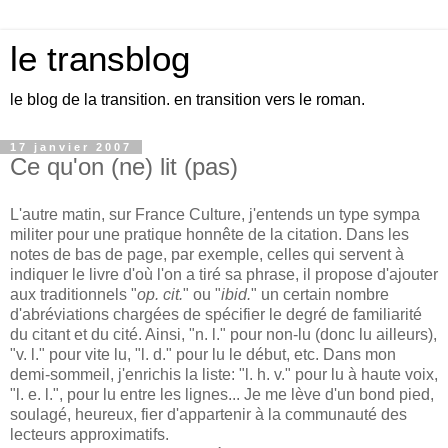
le transblog
le blog de la transition. en transition vers le roman.
17 janvier 2007
Ce qu'on (ne) lit (pas)
L'autre matin, sur France Culture, j'entends un type sympa
militer pour une pratique honnête de la citation. Dans les
notes de bas de page, par exemple, celles qui servent à
indiquer le livre d'où l'on a tiré sa phrase, il propose d'ajouter
aux traditionnels "
op. cit.
" ou "
ibid.
" un certain nombre
d'abréviations chargées de spécifier le degré de familiarité
du citant et du cité. Ainsi, "n. l." pour non-lu (donc lu ailleurs),
"v. l." pour vite lu, "l. d." pour lu le début, etc. Dans mon
demi-sommeil, j'enrichis la liste: "l. h. v." pour lu à haute voix,
"l. e. l.", pour lu entre les lignes... Je me lève d'un bond pied,
soulagé, heureux, fier d'appartenir à la communauté des
lecteurs approximatifs.