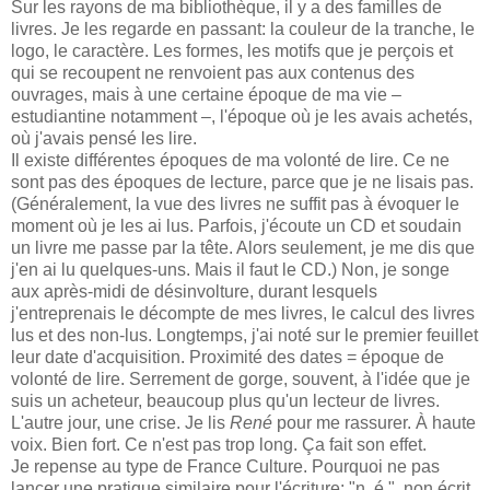
Sur les rayons de ma bibliothèque, il y a des familles de
livres. Je les regarde en passant: la couleur de la tranche, le
logo, le caractère. Les formes, les motifs que je perçois et
qui se recoupent ne renvoient pas aux contenus des
ouvrages, mais à une certaine époque de ma vie –
estudiantine notamment –, l'époque où je les avais achetés,
où j'avais pensé les lire.
Il existe différentes époques de ma volonté de lire. Ce ne
sont pas des époques de lecture, parce que je ne lisais pas.
(Généralement, la vue des livres ne suffit pas à évoquer le
moment où je les ai lus. Parfois, j'écoute un CD et soudain
un livre me passe par la tête. Alors seulement, je me dis que
j'en ai lu quelques-uns. Mais il faut le CD.) Non, je songe
aux après-midi de désinvolture, durant lesquels
j'entreprenais le décompte de mes livres, le calcul des livres
lus et des non-lus. Longtemps, j'ai noté sur le premier feuillet
leur date d'acquisition. Proximité des dates = époque de
volonté de lire. Serrement de gorge, souvent, à l'idée que je
suis un acheteur, beaucoup plus qu'un lecteur de livres.
L'autre jour, une crise. Je lis
René
pour me rassurer. À haute
voix. Bien fort. Ce n'est pas trop long. Ça fait son effet.
Je repense au type de France Culture. Pourquoi ne pas
lancer une pratique similaire pour l'écriture: "n. é.", non écrit